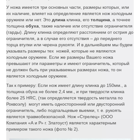
У ножа имеется три основных части, размеры которых, или
их наличие, влияет на определение является нож холодным
оружием или нет. Это
длина
клинка, его
толщина
, а точнее
толщина
обуха
, также наличие или отсутствие ограничителя
(гарды). Длину клинка определяют расстоянием от острия до
ограничителя, а в случае его отсутствия – до переднего
торца втулки или черена рукояти. И в дальнейшем мы будем
указывать размеры тех ножей, которые не являются
холодным оружием. Если же размеры Вашего ножа
превышают эти параметры и имеют ограничитель, который
не должен быть при указываемых размерах ножа, то он
является холодным оружием.
Так к примеру: Если нож имеет длину клинка до 150мм., а
толщина обуха не более 2,4 мм., и при твердости клинка
более 25 HRC, (так определяется твердость металла по
Роквоэлу) могут иметь односторонний или двусторонний
ограничитель, либо подпальцевые выемки, т. е. рукоять
является травмобезопасной. Нож «Стрелец» (ООО
Компания «А и Р» г. Златоуст) является характерным
примером такого ножа (фото № 2).