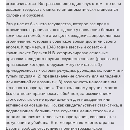
ограничивается. Вот развеян еще один слух о том, что если
высокая твердость клинка то он автоматически становится
холодным оружием.
Это у нас от бывшего государства, которое все время
стремилось ограничить нахождение у населения большого
количества ножей, и в этих целях вводились определенные
ограничения, которые в советское время достигли своего
апогея. К примеру, в 1948 году известный советский
криминалист Терзиев Н.В. сформулировал основные
признаки холодного оружия: «существенными (родовыми)
признаками холодного оружия могут считаться: 1)
принадлежность к острым режущим, рубящим, колющим или
тупым орудиям; 2) предназначение служить для нападения
или активной самозащиты; 3) возможность нанесения им
телесного повреждения». Так к холодному оружию можно
было отнести практически любой нож, за исключением
столового, т.к. он не предназначен для нападения или
активной самозащиты. Но, как свидетельствует статистика, в
подавляющем большинстве случаев именно столовыми
ножами наносятся телесные повреждения, совершаются
покушения и убийства. В то же время во многих странах
Европы вообще отсутствуют понятия гражданское